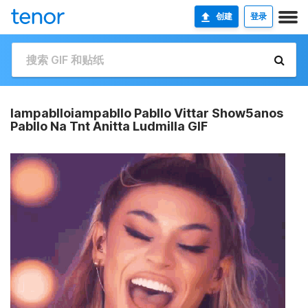
创建
登录
Iampablloiampabllo Pabllo Vittar Show5anos
Pabllo Na Tnt Anitta Ludmilla GIF