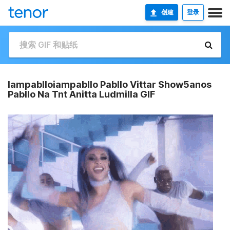
创建
登录
Iampablloiampabllo Pabllo Vittar Show5anos
Pabllo Na Tnt Anitta Ludmilla GIF