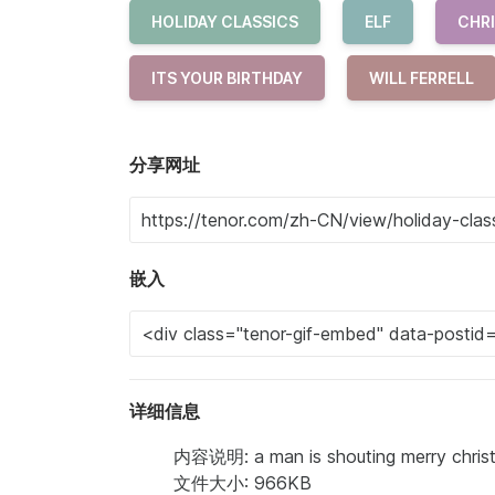
HOLIDAY CLASSICS
ELF
CHR
ITS YOUR BIRTHDAY
WILL FERRELL
分享网址
嵌入
详细信息
内容说明: a man is shouting merry christm
文件大小: 966KB