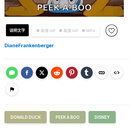
说明文字
● 标清 GIF
● 高清 GIF
● MP4
DianeFrankenberger
DONALD DUCK
PEEK A BOO
DISNEY