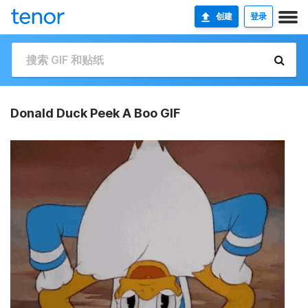
创建
登录
Donald Duck Peek A Boo GIF