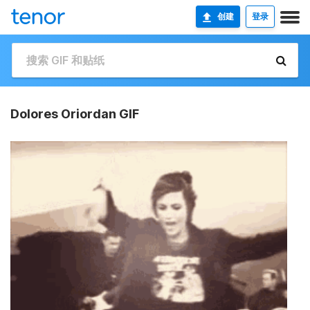
创建
登录
Dolores Oriordan GIF