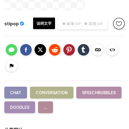
stipop
说明文字
● 标清 GIF
● 高清 GIF
CHAT
CONVERSATION
SPEECHBUBBLES
DOODLES
...