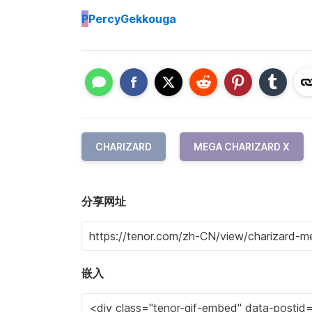
P
PercyGekkouga
CHARIZARD
MEGA CHARIZARD X
分享网址
嵌入