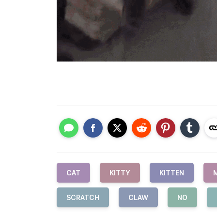
CAT
KITTY
KITTEN
SCRATCH
CLAW
NO