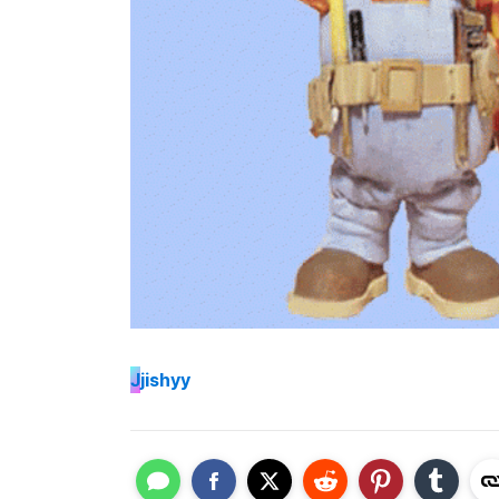
J
jishyy