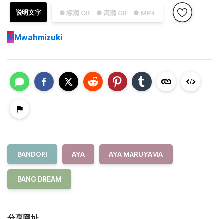
说明文字
● 标清 GIF
● 高清 GIF
● MP4
M
Mwahmizuki
BANDORI
AYA
AYA MARUYAMA
BANG DREAM
分享网址