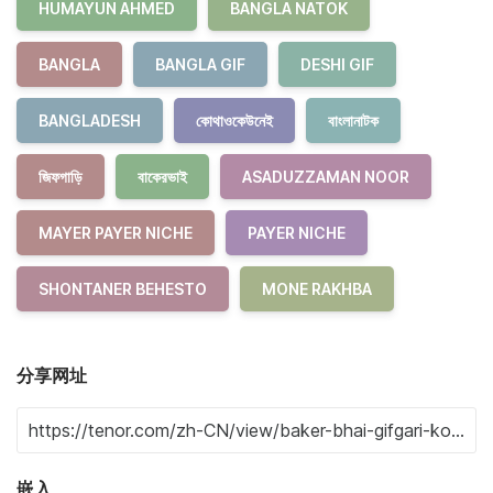
HUMAYUN AHMED
BANGLA NATOK
BANGLA
BANGLA GIF
DESHI GIF
BANGLADESH
কোথাওকেউনেই
বাংলানাটক
জিফগাড়ি
বাকেরভাই
ASADUZZAMAN NOOR
MAYER PAYER NICHE
PAYER NICHE
SHONTANER BEHESTO
MONE RAKHBA
分享网址
嵌入