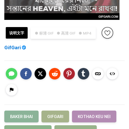
说明文字
● 标清 GIF
● 高清 GIF
● MP4
GifGari
BAKER BHAI
GIFGARI
KOTHAO KEU NEI