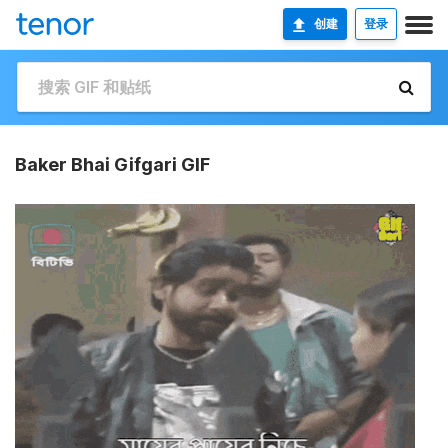
创建
登录
Baker Bhai Gifgari GIF