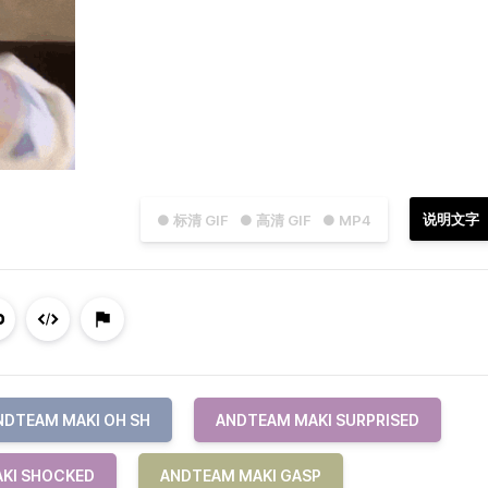
说明文字
● 标清 GIF
● 高清 GIF
● MP4
NDTEAM MAKI OH SH
ANDTEAM MAKI SURPRISED
KI SHOCKED
ANDTEAM MAKI GASP