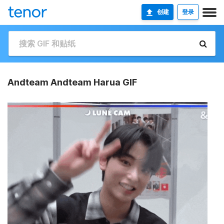
创建
登录
Andteam Andteam Harua GIF