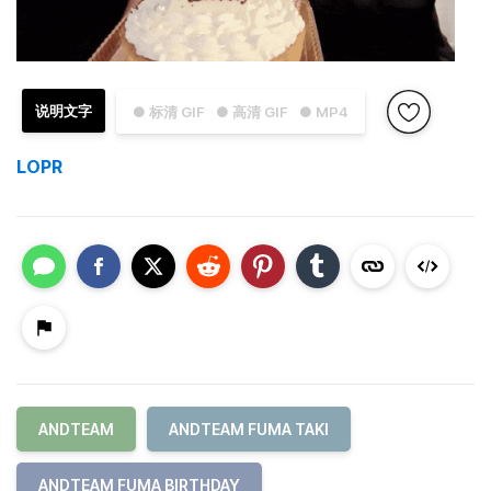
说明文字
● 标清 GIF
● 高清 GIF
● MP4
LOPR
ANDTEAM
ANDTEAM FUMA TAKI
ANDTEAM FUMA BIRTHDAY