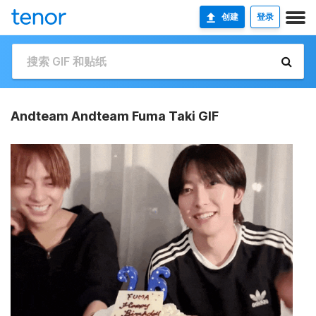
创建
登录
Andteam Andteam Fuma Taki GIF