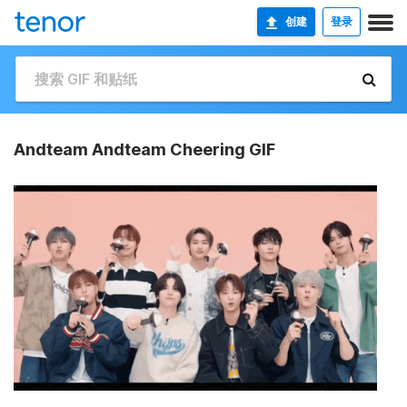
创建
登录
Andteam Andteam Cheering GIF