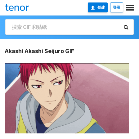
创建
登录
Akashi Akashi Seijuro GIF