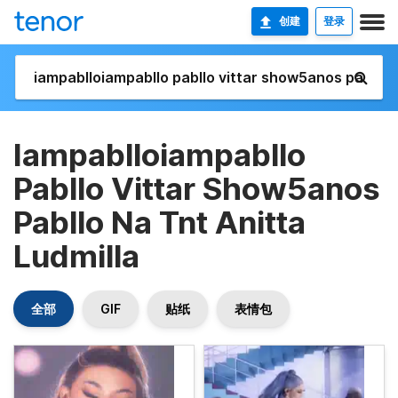
创建
登录
Iampablloiampabllo
Pabllo Vittar Show5anos
Pabllo Na Tnt Anitta
Ludmilla
全部
GIF
贴纸
表情包