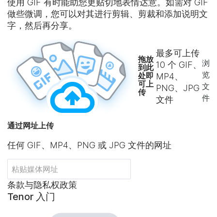
使用 GIF 有时能助您更贴切地表情达意。如需对 GIF
做些微调，您可以对其进行剪辑、剪裁和添加说明文
字，然后再分享。
最多可上传
拖放
浏
10
个 GIF、
到此
览
处即
MP4、
可上
文
PNG、JPG
传
件
文件
通过网址上传
任何 GIF、MP4、PNG 或 JPG 文件的网址
条款与隐私权政策
Tenor 入门