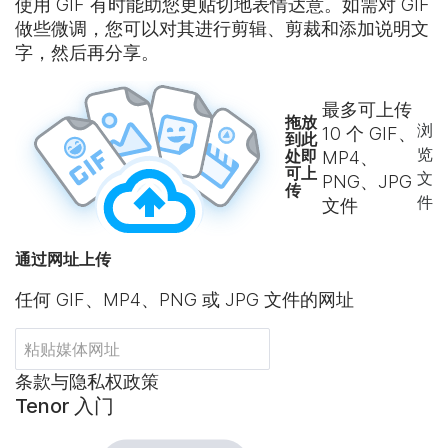
使用 GIF 有时能助您更贴切地表情达意。如需对 GIF
做些微调，您可以对其进行剪辑、剪裁和添加说明文
字，然后再分享。
最多可上传
拖放
浏
10
个 GIF、
到此
览
处即
MP4、
可上
文
PNG、JPG
传
件
文件
通过网址上传
任何 GIF、MP4、PNG 或 JPG 文件的网址
条款与隐私权政策
Tenor 入门