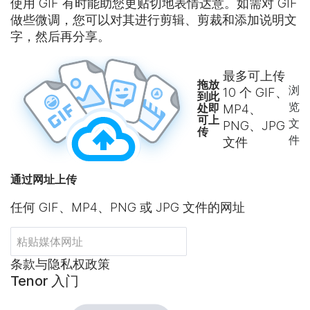
使用 GIF 有时能助您更贴切地表情达意。如需对 GIF
做些微调，您可以对其进行剪辑、剪裁和添加说明文
字，然后再分享。
最多可上传
拖放
浏
10
个 GIF、
到此
览
处即
MP4、
可上
文
PNG、JPG
传
件
文件
通过网址上传
任何 GIF、MP4、PNG 或 JPG 文件的网址
条款与隐私权政策
Tenor 入门