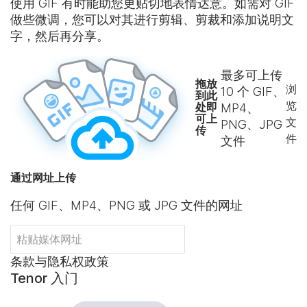
使用 GIF 有时能助您更贴切地表情达意。如需对 GIF
做些微调，您可以对其进行剪辑、剪裁和添加说明文
字，然后再分享。
最多可上传
拖放
浏
10
个 GIF、
到此
览
处即
MP4、
可上
文
PNG、JPG
传
件
文件
通过网址上传
任何 GIF、MP4、PNG 或 JPG 文件的网址
条款与隐私权政策
Tenor 入门