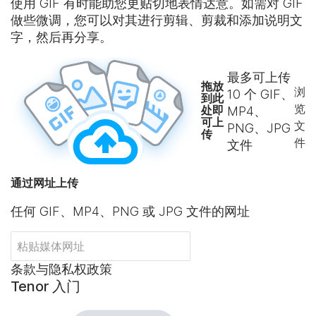
使用 GIF 有时能助您更贴切地表情达意。如需对 GIF
做些微调，您可以对其进行剪辑、剪裁和添加说明文
字，然后再分享。
最多可上传
拖放
浏
10
个 GIF、
到此
览
处即
MP4、
可上
文
PNG、JPG
传
件
文件
通过网址上传
任何 GIF、MP4、PNG 或 JPG 文件的网址
条款与隐私权政策
Tenor 入门