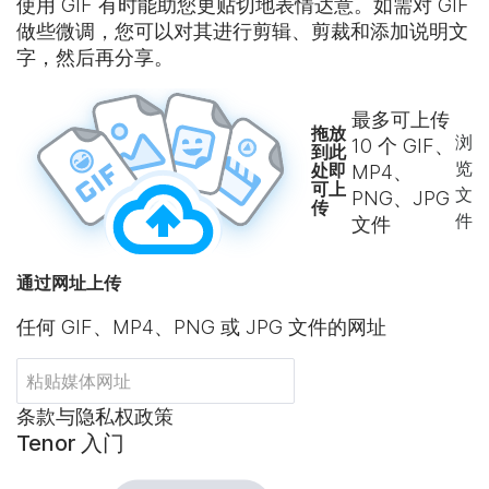
使用 GIF 有时能助您更贴切地表情达意。如需对 GIF
做些微调，您可以对其进行剪辑、剪裁和添加说明文
字，然后再分享。
最多可上传
拖放
浏
10
个 GIF、
到此
览
处即
MP4、
可上
文
PNG、JPG
传
件
文件
通过网址上传
任何 GIF、MP4、PNG 或 JPG 文件的网址
条款与隐私权政策
Tenor 入门