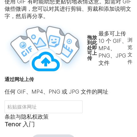
使用 GIF 有时能助您更贴切地表情达意。如需对 GIF
做些微调，您可以对其进行剪辑、剪裁和添加说明文
字，然后再分享。
最多可上传
拖放
浏
10
个 GIF、
到此
览
处即
MP4、
可上
文
PNG、JPG
传
件
文件
通过网址上传
任何 GIF、MP4、PNG 或 JPG 文件的网址
条款与隐私权政策
Tenor 入门