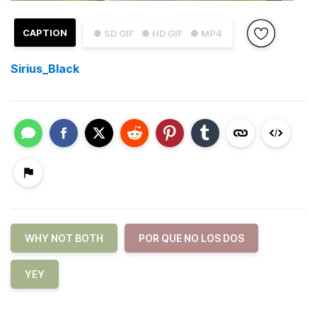
CAPTION
● SD GIF
● HD GIF
● MP4
Sirius_Black
WHY NOT BOTH
POR QUE NO LOS DOS
YEY