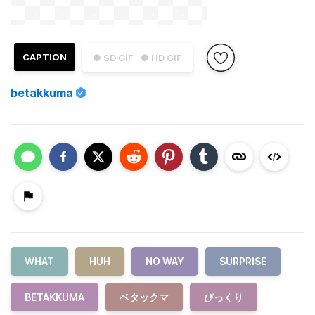
CAPTION
● SD GIF
● HD GIF
betakkuma
WHAT
HUH
NO WAY
SURPRISE
BETAKKUMA
ベタックマ
びっくり