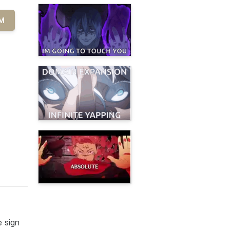
M
e sign