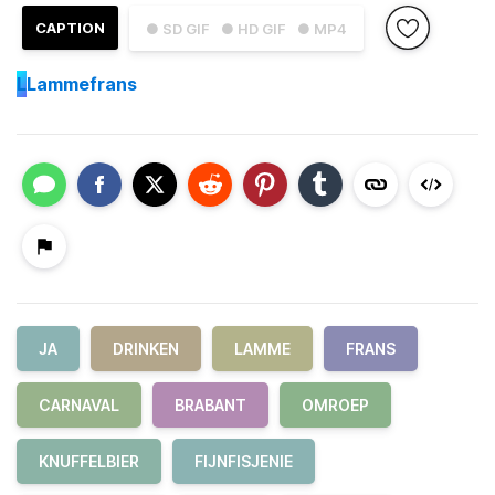
CAPTION
● SD GIF
● HD GIF
● MP4
L
Lammefrans
JA
DRINKEN
LAMME
FRANS
CARNAVAL
BRABANT
OMROEP
KNUFFELBIER
FIJNFISJENIE