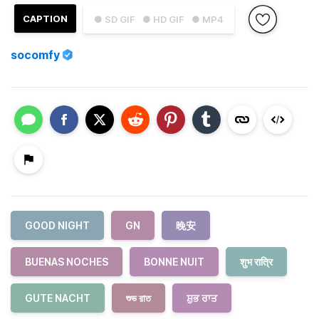
CAPTION
● SD GIF
● HD GIF
● MP4
socomfy
GOOD NIGHT
GN
晚安
BUENAS NOCHES
BONNE NUIT
शुभ रात्रि
GUTE NACHT
শুভ রাত
ਸ਼ੁਭ ਰਾਤ