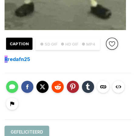
CAPTION
● SD GIF
● HD GIF
● MP4
R
redafn25
GEFELICITEERD