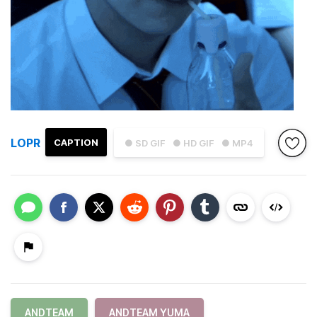
LOPR
CAPTION
● SD GIF
● HD GIF
● MP4
ANDTEAM
ANDTEAM YUMA