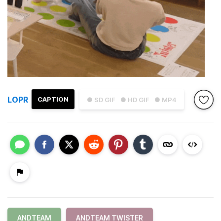
LOPR
CAPTION
● SD GIF
● HD GIF
● MP4
ANDTEAM
ANDTEAM TWISTER