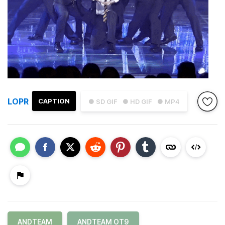
LOPR
CAPTION
● SD GIF
● HD GIF
● MP4
ANDTEAM
ANDTEAM OT9