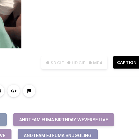
CAPTION
● SD GIF
● HD GIF
● MP4
Y
ANDTEAM FUMA BIRTHDAY WEVERSE LIVE
IVE
ANDTEAM EJ FUMA SNUGGLING