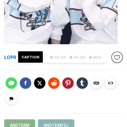
LOPR
CAPTION
● SD GIF
● HD GIF
● MP4
ANDTEAM
ANDTEAM EJ