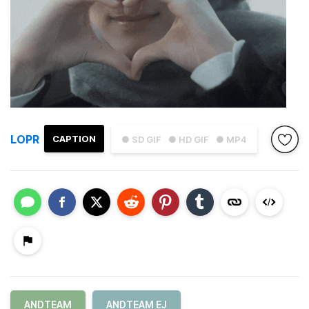
LOPR
CAPTION
● SD GIF
● HD GIF
● MP4
ANDTEAM
ANDTEAM EJ