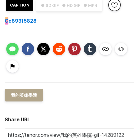
CAPTION
● SD GIF
● HD GIF
● MP4
C
c89315828
我的英雄學院
Share URL