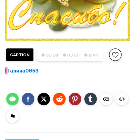
CAPTION
● SD GIF
● HD GIF
● MP4
Г
Галина0653