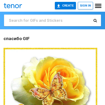
CREATE
SIGN IN
спасибо GIF