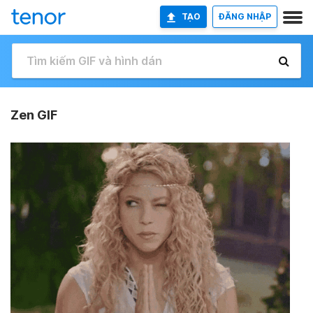
TẠO
ĐĂNG NHẬP
Zen GIF