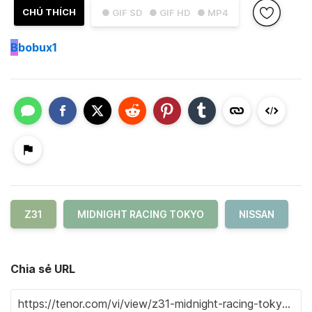
CHÚ THÍCH
● GIF SD
● GIF HD
● MP4
B
bobux1
Z31
MIDNIGHT RACING TOKYO
NISSAN
Chia sẻ URL