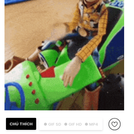
CHÚ THÍCH
● GIF SD
● GIF HD
● MP4