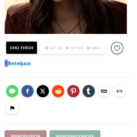
CHÚ THÍCH
● GIF SD
● GIF HD
● MP4
B
Beteljuus
WANDAVISION
WANDAMAXIMOFF