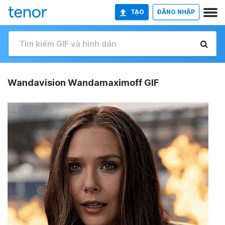
TẠO
ĐĂNG NHẬP
Wandavision Wandamaximoff GIF