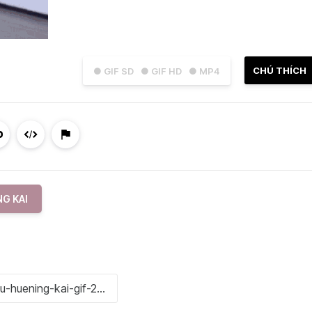
CHÚ THÍCH
● GIF SD
● GIF HD
● MP4
G KAI