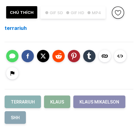
CHÚ THÍCH
● GIF SD
● GIF HD
● MP4
terrariuh
TERRARIUH
KLAUS
KLAUS MIKAELSON
SHH