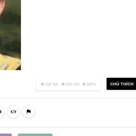
CHÚ THÍCH
● GIF SD
● GIF HD
● MP4