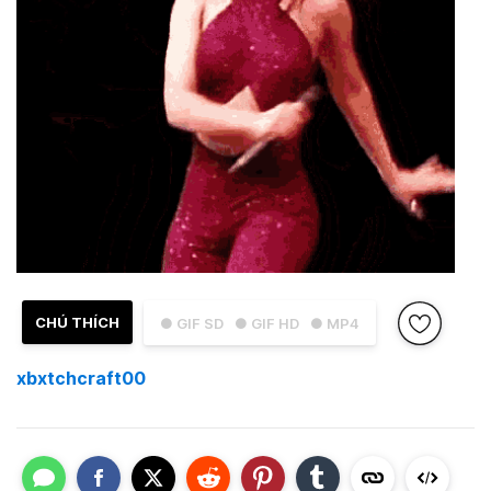
CHÚ THÍCH
● GIF SD
● GIF HD
● MP4
xbxtchcraft00