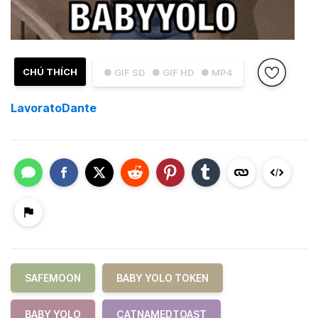
CHÚ THÍCH
● GIF SD
● GIF HD
● MP4
LavoratoDante
SAFEMOON
BABY YOLO TOKEN
BABY YOLO
CATNAMEDTOAST