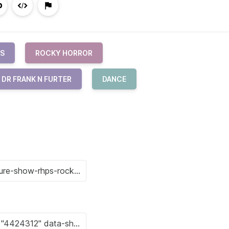
S
ROCKY HORROR
DR FRANK N FURTER
DANCE