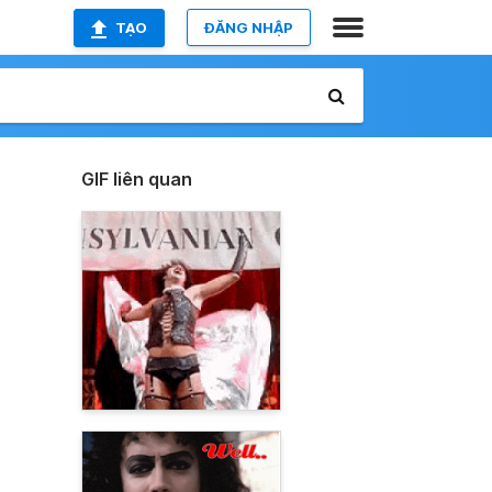
TẠO
ĐĂNG NHẬP
GIF liên quan