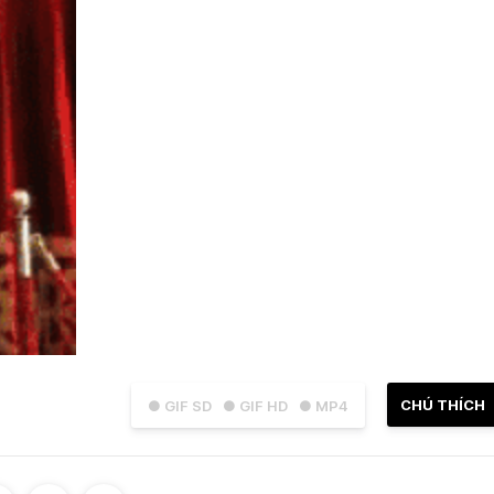
CHÚ THÍCH
● GIF SD
● GIF HD
● MP4