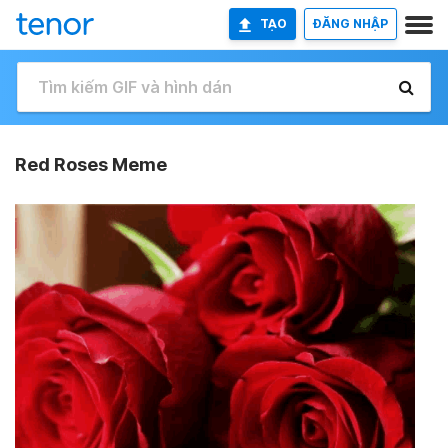
TẠO
ĐĂNG NHẬP
Red Roses Meme