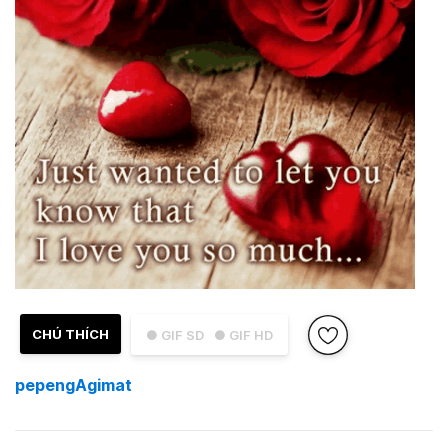
CHÚ THÍCH
● GIF SD
● GIF HD
pepengAgimat