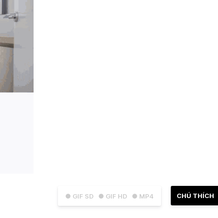
CHÚ THÍCH
● GIF SD
● GIF HD
● MP4